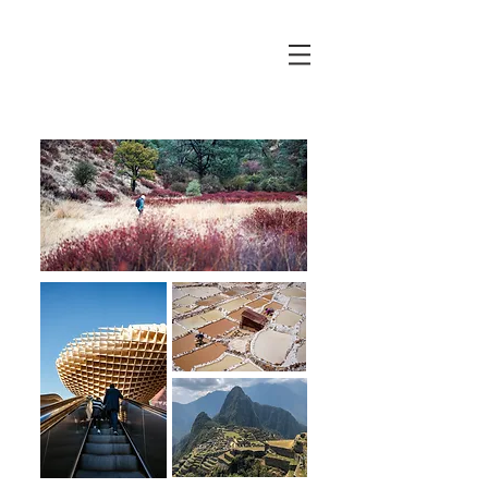
HX
harrison xu.